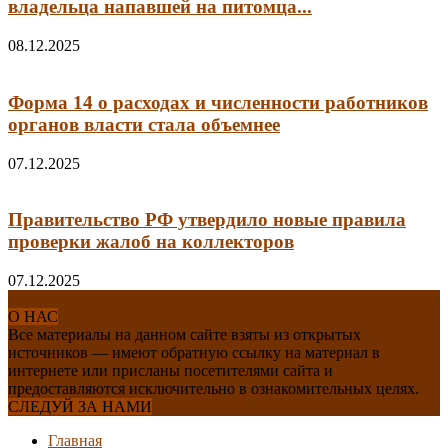
владельца напавшей на питомца...
08.12.2025
Форма 14 о расходах и численности работников
органов власти стала объемнее
07.12.2025
Правительство РФ утвердило новые правила
проверки жалоб на коллекторов
07.12.2025
О НАС
Все материалы на данном сайте взяты из открытых
источников — имеют обратную ссылку на материал в
интернете или присланы посетителями сайта и
предоставляются исключительно в ознакомительных целях.
СЛЕДУЙ ЗА НАМИ
Главная