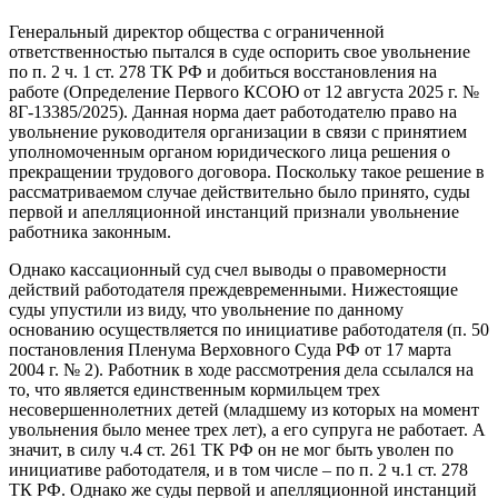
Генеральный директор общества с ограниченной
ответственностью пытался в суде оспорить свое увольнение
по п. 2 ч. 1 ст. 278 ТК РФ и добиться восстановления на
работе (Определение Первого КСОЮ от 12 августа 2025 г. №
8Г-13385/2025). Данная норма дает работодателю право на
увольнение руководителя организации в связи с принятием
уполномоченным органом юридического лица решения о
прекращении трудового договора. Поскольку такое решение в
рассматриваемом случае действительно было принято, суды
первой и апелляционной инстанций признали увольнение
работника законным.
Однако кассационный суд счел выводы о правомерности
действий работодателя преждевременными. Нижестоящие
суды упустили из виду, что увольнение по данному
основанию осуществляется по инициативе работодателя (п. 50
постановления Пленума Верховного Суда РФ от 17 марта
2004 г. № 2). Работник в ходе рассмотрения дела ссылался на
то, что является единственным кормильцем трех
несовершеннолетних детей (младшему из которых на момент
увольнения было менее трех лет), а его супруга не работает. А
значит, в силу ч.4 ст. 261 ТК РФ он не мог быть уволен по
инициативе работодателя, и в том числе – по п. 2 ч.1 ст. 278
ТК РФ. Однако же суды первой и апелляционной инстанций