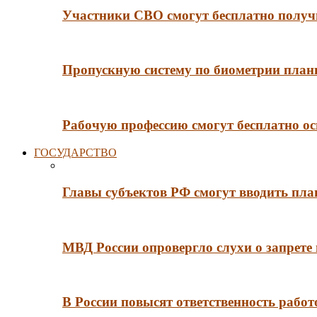
Участники СВО смогут бесплатно получи
Пропускную систему по биометрии плани
Рабочую профессию смогут бесплатно ос
ГОСУДАРСТВО
Главы субъектов РФ смогут вводить пл
МВД России опровергло слухи о запрет
В России повысят ответственность рабо