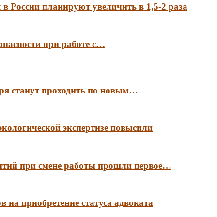
в России планируют увеличить в 1,5-2 раза
опасности при работе с…
аря станут проходить по новым…
экологической экспертизе повысили
антий при смене работы прошли первое…
в на приобретение статуса адвоката