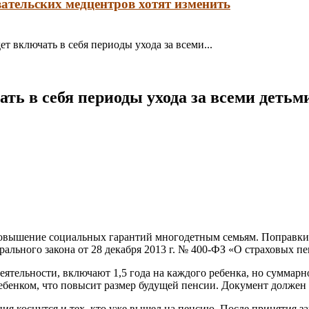
ательских медцентров хотят изменить
т включать в себя периоды ухода за всеми...
ать в себя периоды ухода за всеми детьм
овышение социальных гарантий многодетным семьям. Поправки 
дерального закона от 28 декабря 2013 г. № 400-ФЗ «О страховых пе
еятельности, включают 1,5 года на каждого ребенка, но суммарно
ебенком, что повысит размер будущей пенсии. Документ должен в
ия коснутся и тех, кто уже вышел на пенсию. После принятия за