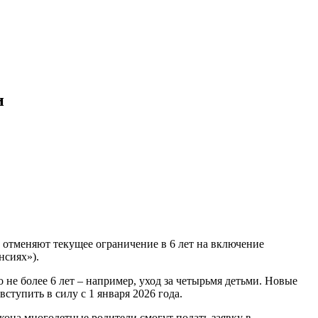
и
отменяют текущее ограничение в 6 лет на включение
нсиях»).
 не более 6 лет – например, уход за четырьмя детьми. Новые
ступить в силу с 1 января 2026 года.
кона многодетные родители смогут подать заявку в