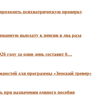
 проходить психиатрическую проверку
ованную выплату к пенсии в два раза
6 году за один день составит 6…
лжностей для программы «Земский тренер»
ть при назначении единого пособия