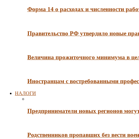
Форма 14 о расходах и численности рабо
Правительство РФ утвердило новые пра
Величина прожиточного минимума в цело
Иностранцам с востребованными профес
НАЛОГИ
Предприниматели новых регионов могут
Родственников пропавших без вести во