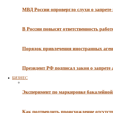
МВД России опровергло слухи о запрет
В России повысят ответственность рабо
Порядок привлечения иностранных агент
Президент РФ подписал закон о запрете
БИЗНЕС
Эксперимент по маркировке бакалейной 
Как подтвердить происхождение отсутст