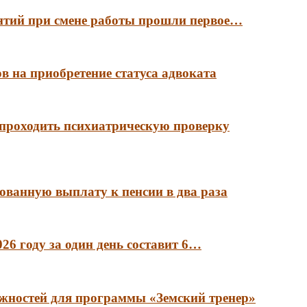
антий при смене работы прошли первое…
в на приобретение статуса адвоката
 проходить психиатрическую проверку
ованную выплату к пенсии в два раза
6 году за один день составит 6…
лжностей для программы «Земский тренер»