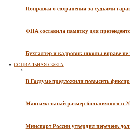
Поправки о сохранении за судьями гар
ФПА составила памятку для претенденто
Бухгалтер и кадровик школы вправе не
СОЦИАЛЬНАЯ СФЕРА
В Госдуме предложили повысить фиксир
Максимальный размер больничного в 202
Минспорт России утвердил перечень до