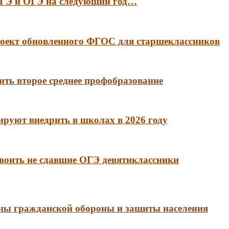
 ЕГЭ и ОГЭ на следующий год…
оект обновленного ФГОС для старшеклассников
ть второе среднее профобразование
руют внедрить в школах в 2026 году
воить не сдавшие ОГЭ девятиклассники
аны гражданской обороны и защиты населения