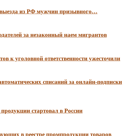
е выезда из РФ мужчин призывного…
тодателей за незаконный наем мигрантов
ов к уголовной ответственности ужесточили
 автоматических списаний за онлайн-подписки
продукции стартовал в России
вующих в реестре промпродукции товаров