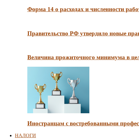
Форма 14 о расходах и численности рабо
Правительство РФ утвердило новые пра
Величина прожиточного минимума в цело
Иностранцам с востребованными профес
НАЛОГИ