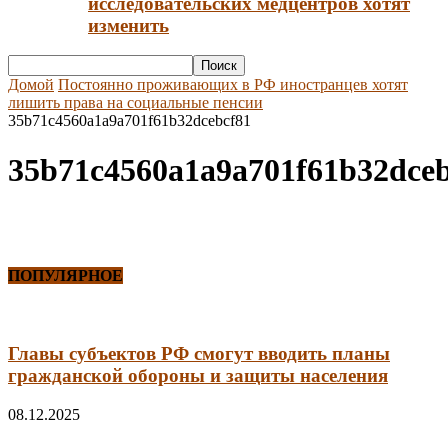
исследовательских медцентров хотят
изменить
Домой
Постоянно проживающих в РФ иностранцев хотят
лишить права на социальные пенсии
35b71c4560a1a9a701f61b32dcebcf81
35b71c4560a1a9a701f61b32dceb
ПОПУЛЯРНОЕ
Главы субъектов РФ смогут вводить планы
гражданской обороны и защиты населения
08.12.2025