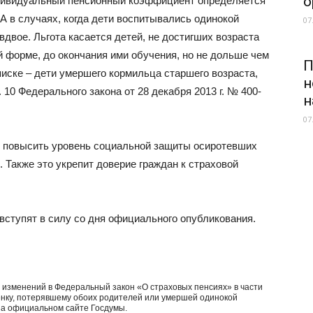
о
ндивидуальный пенсионный коэффициент определяется
А в случаях, когда дети воспитывались одинокой
07
двое. Льгота касается детей, не достигших возраста
ой форме, до окончания ими обучения, но не дольше чем
П
писке – дети умершего кормильца старшего возраста,
н
. 10 Федерального закона от 28 декабря 2013 г. № 400-
н
07
т повысить уровень социальной защиты осиротевших
. Также это укрепит доверие граждан к страховой
вступят в силу со дня официального опубликования.
 изменений в Федеральный закон «О страховых пенсиях» в части
нку, потерявшему обоих родителей или умершей одинокой
на официальном сайте Госдумы.