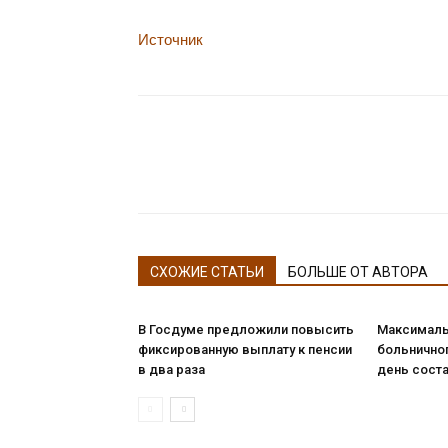
Источник
СХОЖИЕ СТАТЬИ
БОЛЬШЕ ОТ АВТОРА
В Госдуме предложили повысить
Максималь
фиксированную выплату к пенсии
больничног
в два раза
день соста