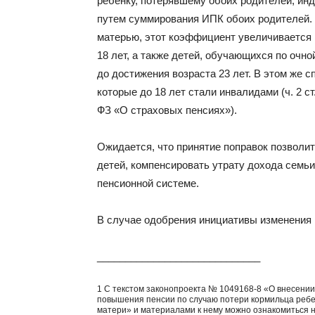
ребенку, потерявшему обоих родителей, и
путем суммирования ИПК обоих родителей. 
матерью, этот коэффициент увеличивается в
18 лет, а также детей, обучающихся по очн
до достижения возраста 23 лет. В этом же с
которые до 18 лет стали инвалидами (ч. 2 ст
ФЗ «О страховых пенсиях»).
Ожидается, что принятие поправок позволи
детей, компенсировать утрату дохода семьи
пенсионной системе.
В случае одобрения инициативы изменения 
_____________________________
1 С текстом законопроекта № 1049168-8 «О внесении
повышения пенсии по случаю потери кормильца ребе
матери» и материалами к нему можно ознакомиться 