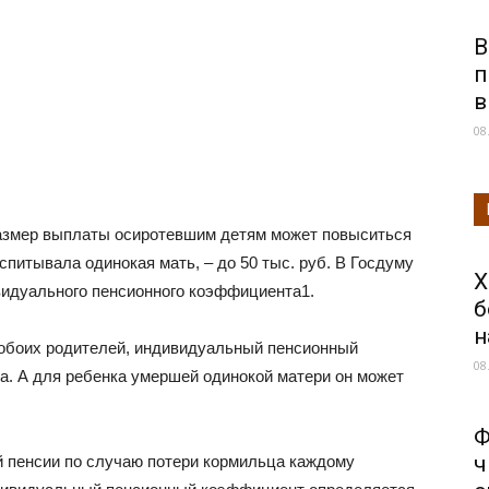
В
п
в
08
размер выплаты осиротевшим детям может повыситься
воспитывала одинокая мать, – до 50 тыс. руб. В Госдуму
Х
видуального пенсионного коэффициента1.
б
н
 обоих родителей, индивидуальный пенсионный
08
а. А для ребенка умершей одинокой матери он может
Ф
ч
й пенсии по случаю потери кормильца каждому