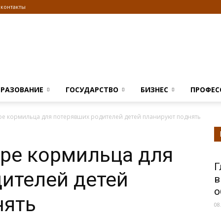
контакты
Информационно
БРАЗОВАНИЕ
ГОСУДАРСТВО
БИЗНЕС
ПРОФЕС
ре кормильца для потерявших родителей детей планируют поднять
правовой
ре кормильца для
Г
ителей детей
в
о
нять
08
портал