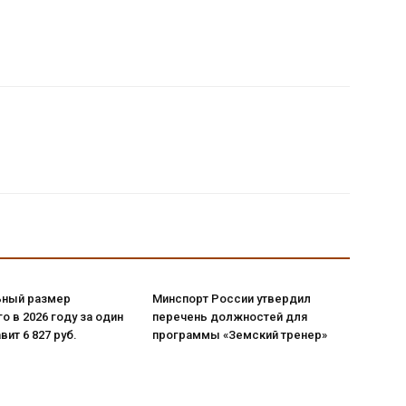
ный размер
Минспорт России утвердил
о в 2026 году за один
перечень должностей для
вит 6 827 руб.
программы «Земский тренер»