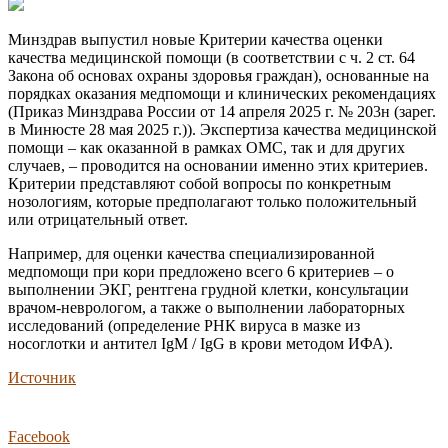
Минздрав выпустил новые Критерии качества оценки
качества медицинской помощи (в соответствии с ч. 2 ст. 64
Закона об основах охраны здоровья граждан), основанные на
порядках оказания медпомощи и клинических рекомендациях
(Приказ Минздрава России от 14 апреля 2025 г. № 203н (зарег.
в Минюсте 28 мая 2025 г.)). Экспертиза качества медицинской
помощи – как оказанной в рамках ОМС, так и для других
случаев, – проводится на основании именно этих критериев.
Критерии представляют собой вопросы по конкретным
нозологиям, которые предполагают только положительный
или отрицательный ответ.
Например, для оценки качества специализированной
медпомощи при кори предложено всего 6 критериев – о
выполнении ЭКГ, рентгена грудной клетки, консультации
врачом-неврологом, а также о выполнении лабораторных
исследований (определение РНК вируса в мазке из
носоглотки и антител IgM / IgG в крови методом ИФА).
Источник
Facebook