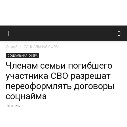
Информационно
Домой
СОЦИАЛЬНАЯ СФЕРА
правовой
СОЦИАЛЬНАЯ СФЕРА
Членам семьи погибшего
участника СВО разрешат
портал
переоформлять договоры
соцнайма
10.09.2025