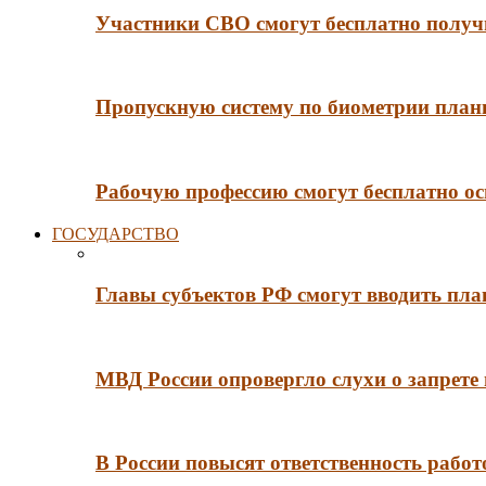
Участники СВО смогут бесплатно получи
Пропускную систему по биометрии плани
Рабочую профессию смогут бесплатно ос
ГОСУДАРСТВО
Главы субъектов РФ смогут вводить пл
МВД России опровергло слухи о запрет
В России повысят ответственность рабо