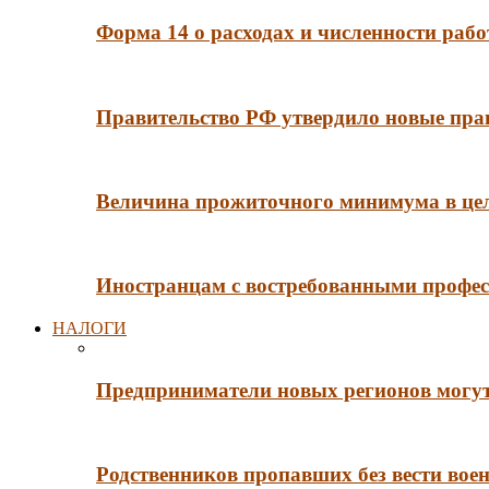
Форма 14 о расходах и численности рабо
Правительство РФ утвердило новые пра
Величина прожиточного минимума в цело
Иностранцам с востребованными профес
НАЛОГИ
Предприниматели новых регионов могут
Родственников пропавших без вести во