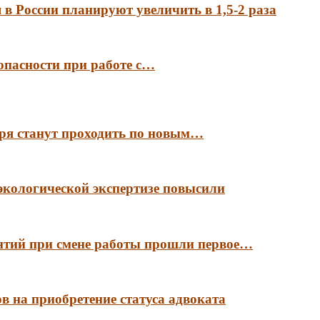
в России планируют увеличить в 1,5-2 раза
опасности при работе с…
аря станут проходить по новым…
экологической экспертизе повысили
антий при смене работы прошли первое…
в на приобретение статуса адвоката