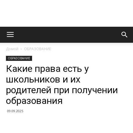
Информационно
Домой
ОБРАЗОВАНИЕ
правовой
ОБРАЗОВАНИЕ
Какие права есть у
школьников и их
портал
родителей при получении
образования
09.09.2025