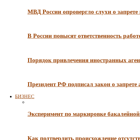
МВД России опровергло слухи о запрет
В России повысят ответственность рабо
Порядок привлечения иностранных агент
Президент РФ подписал закон о запрете
БИЗНЕС
Эксперимент по маркировке бакалейной 
Как подтвердить происхождение отсутст