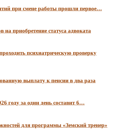
антий при смене работы прошли первое…
в на приобретение статуса адвоката
 проходить психиатрическую проверку
ованную выплату к пенсии в два раза
6 году за один день составит 6…
лжностей для программы «Земский тренер»