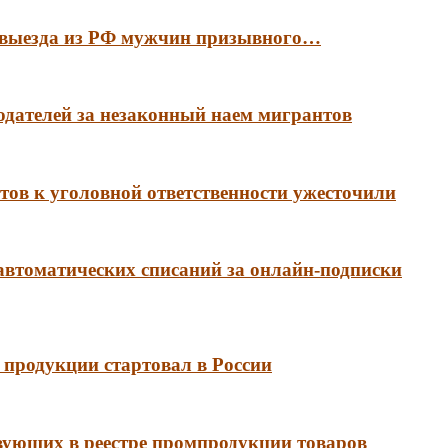
е выезда из РФ мужчин призывного…
тодателей за незаконный наем мигрантов
ов к уголовной ответственности ужесточили
 автоматических списаний за онлайн-подписки
продукции стартовал в России
вующих в реестре промпродукции товаров