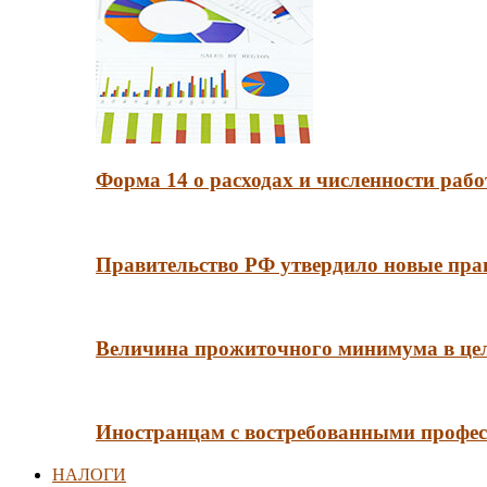
Форма 14 о расходах и численности рабо
Правительство РФ утвердило новые пра
Величина прожиточного минимума в цело
Иностранцам с востребованными профес
НАЛОГИ