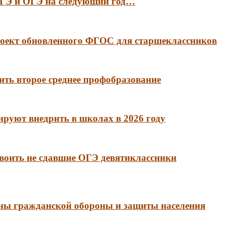
 ЕГЭ и ОГЭ на следующий год…
оект обновленного ФГОС для старшеклассников
ть второе среднее профобразование
руют внедрить в школах в 2026 году
воить не сдавшие ОГЭ девятиклассники
аны гражданской обороны и защиты населения