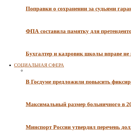
Поправки о сохранении за судьями гар
ФПА составила памятку для претенденто
Бухгалтер и кадровик школы вправе не
СОЦИАЛЬНАЯ СФЕРА
В Госдуме предложили повысить фиксир
Максимальный размер больничного в 202
Минспорт России утвердил перечень до