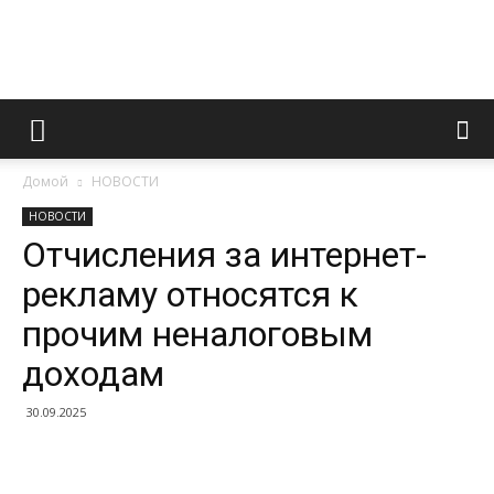
Информационно
Домой
НОВОСТИ
правовой
НОВОСТИ
Отчисления за интернет-
рекламу относятся к
портал
прочим неналоговым
доходам
30.09.2025