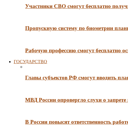
Участники СВО смогут бесплатно получи
Пропускную систему по биометрии плани
Рабочую профессию смогут бесплатно ос
ГОСУДАРСТВО
Главы субъектов РФ смогут вводить пл
МВД России опровергло слухи о запрет
В России повысят ответственность рабо