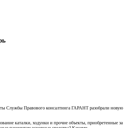
рь
ерты Службы Правового консалтинга ГАРАНТ разобрали новую
вание каталки, ходунки и прочие объекты, приобретенные за
анные пациентам основные средства? Какими