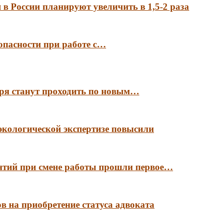
в России планируют увеличить в 1,5-2 раза
опасности при работе с…
аря станут проходить по новым…
экологической экспертизе повысили
антий при смене работы прошли первое…
в на приобретение статуса адвоката