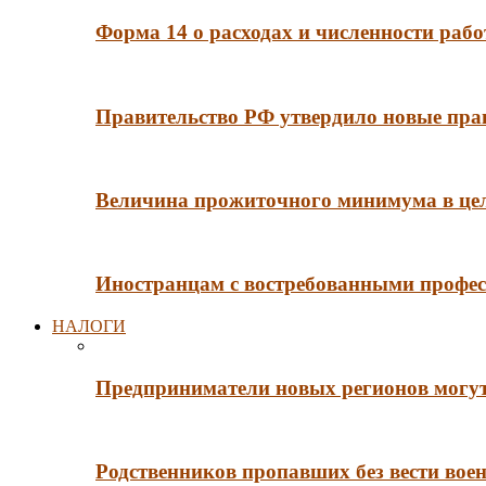
Форма 14 о расходах и численности рабо
Правительство РФ утвердило новые пра
Величина прожиточного минимума в цело
Иностранцам с востребованными профес
НАЛОГИ
Предприниматели новых регионов могут
Родственников пропавших без вести во