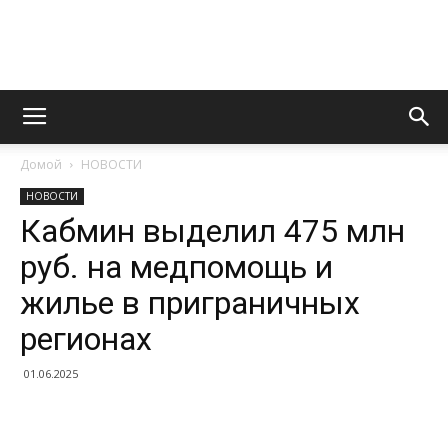
Информационно
Домой
НОВОСТИ
правовой
НОВОСТИ
Кабмин выделил 475 млн
руб. на медпомощь и
портал
жилье в приграничных
регионах
01.06.2025