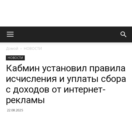
Информационно
Домой
НОВОСТИ
правовой
НОВОСТИ
Кабмин установил правила
исчисления и уплаты сбора
портал
с доходов от интернет-
рекламы
22.08.2025