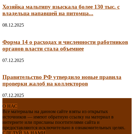
Хозяйка мальтипу взыскала более 130 тыс. с
владельца напавшей на питомца...
08.12.2025
Форма 14 о расходах и численности работников
органов власти стала объемнее
07.12.2025
Правительство РФ утвердило новые правила
проверки жалоб на коллекторов
07.12.2025
О НАС
Все материалы на данном сайте взяты из открытых
источников — имеют обратную ссылку на материал в
интернете или присланы посетителями сайта и
предоставляются исключительно в ознакомительных целях.
СЛЕДУЙ ЗА НАМИ