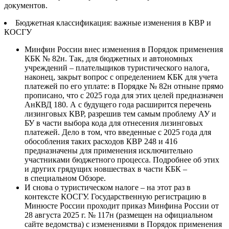
документов.
Бюджетная классификация: важные изменения в КВР и
КОСГУ
Минфин России внес изменения в Порядок применения
КБК № 82н. Так, для бюджетных и автономных
учреждений – плательщиков туристического налога,
наконец, закрыт вопрос с определением КБК для учета
платежей по его уплате: в Порядке № 82н отныне прямо
прописано, что с 2025 года для этих целей предназначен
АнКВД 180. А с будущего года расширится перечень
лизинговых КВР, разрешив тем самым проблему АУ и
БУ в части выбора кода для отнесения лизинговых
платежей. Дело в том, что введенные с 2025 года для
обособления таких расходов КВР 248 и 416
предназначены для применения исключительно
участниками бюджетного процесса. Подробнее об этих
и других грядущих новшествах в части КБК –
в специальном Обзоре.
И снова о туристическом налоге – на этот раз в
контексте КОСГУ. Государственную регистрацию в
Минюсте России проходит приказ Минфина России от
28 августа 2025 г. № 117н (размещен на официальном
сайте ведомства) с изменениями в Порядок применения