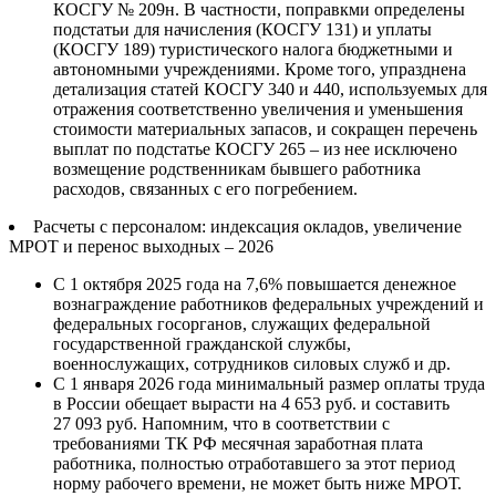
КОСГУ № 209н. В частности, поправкми определены
подстатьи для начисления (КОСГУ 131) и уплаты
(КОСГУ 189) туристического налога бюджетными и
автономными учреждениями. Кроме того, упразднена
детализация статей КОСГУ 340 и 440, используемых для
отражения соответственно увеличения и уменьшения
стоимости материальных запасов, и сокращен перечень
выплат по подстатье КОСГУ 265 – из нее исключено
возмещение родственникам бывшего работника
расходов, связанных с его погребением.
Расчеты с персоналом: индексация окладов, увеличение
МРОТ и перенос выходных – 2026
C 1 октября 2025 года на 7,6% повышается денежное
вознаграждение работников федеральных учреждений и
федеральных госорганов, служащих федеральной
государственной гражданской службы,
военнослужащих, сотрудников силовых служб и др.
С 1 января 2026 года минимальный размер оплаты труда
в России обещает вырасти на 4 653 руб. и составить
27 093 руб. Напомним, что в соответствии с
требованиями ТК РФ месячная заработная плата
работника, полностью отработавшего за этот период
норму рабочего времени, не может быть ниже МРОТ.