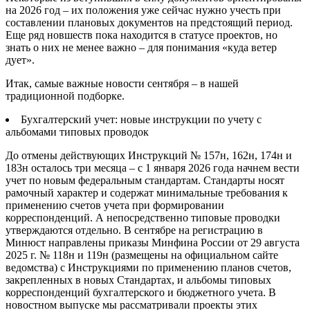
на 2026 год – их положения уже сейчас нужно учесть при
составлении плановых документов на предстоящий период.
Еще ряд новшеств пока находится в статусе проектов, но
знать о них не менее важно – для понимания «куда ветер
дует».
Итак, самые важные новости сентября – в нашей
традиционной подборке.
Бухгалтерский учет: новые инструкции по учету с
альбомами типовых проводок
До отмены действующих Инструкций № 157н, 162н, 174н и
183н осталось три месяца – с 1 января 2026 года начнем вести
учет по новым федеральным стандартам. Стандарты носят
рамочный характер и содержат минимальные требования к
применению счетов учета при формировании
корреспонденций. А непосредственно типовые проводки
утверждаются отдельно. В сентябре на регистрацию в
Минюст направлены приказы Минфина России от 29 августа
2025 г. № 118н и 119н (размещены на официальном сайте
ведомства) с Инструкциями по применению планов счетов,
закрепленных в новых Стандартах, и альбомы типовых
корреспонденций бухгалтерского и бюджетного учета. В
новостном выпуске мы рассматривали проекты этих