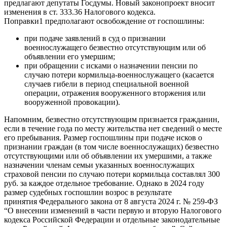
предлагают депутаты Госдумы. Новый законопроект вносит
изменения в ст. 333.36 Налогового кодекса.
Поправки1 предполагают освобождение от госпошлины:
при подаче заявлений в суд о признании
военнослужащего безвестно отсутствующим или об
объявлении его умершим;
при обращении с исками о назначении пенсии по
случаю потери кормильца-военнослужащего (касается
случаев гибели в период специальной военной
операции, отражения вооруженного вторжения или
вооруженной провокации).
Напомним, безвестно отсутствующим признается гражданин,
если в течение года по месту жительства нет сведений о месте
его пребывания. Размер госпошлины при подаче исков о
признании граждан (в том числе военнослужащих) безвестно
отсутствующими или об объявлении их умершими, а также
назначении членам семьи указанных военнослужащих
страховой пенсии по случаю потери кормильца составлял 300
руб. за каждое отдельное требование. Однако в 2024 году
размер судебных госпошлин возрос в результате
принятия Федерального закона от 8 августа 2024 г. № 259-ФЗ
“О внесении изменений в части первую и вторую Налогового
кодекса Российской Федерации и отдельные законодательные