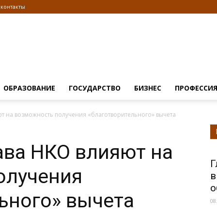
контакты
Информационно
ОБРАЗОВАНИЕ
ГОСУДАРСТВО
БИЗНЕС
ПРОФЕССИ
т на возможность получения «благотворительного» вычета
правовой
ава НКО влияют на
Г
олучения
в
о
ьного» вычета
08
портал