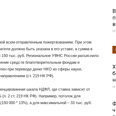
В
п
в
08
ной всем отправленным пожертвованиям. При этом
ателя должна быть указана в его уставе, а сумма в
в 150 тыс. руб. Региональное УФНС России разъяснило
сление средств благотворительным фондам и
Х
пен при переводе денег НКО из сферы науки,
б
направлениям (ст. 219 НК РФ).
н
08
ренцированная шкала НДФЛ, где ставка зависит от
 (п. 2 ст. 219 НК РФ). Например, потолок для
(150 000 * 13%), а для максимальной – 33 тыс. руб.
Ф
ч