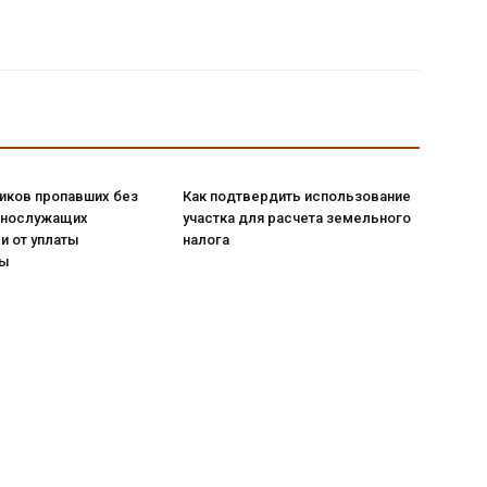
иков пропавших без
Как подтвердить использование
ннослужащих
участка для расчета земельного
и от уплаты
налога
ны