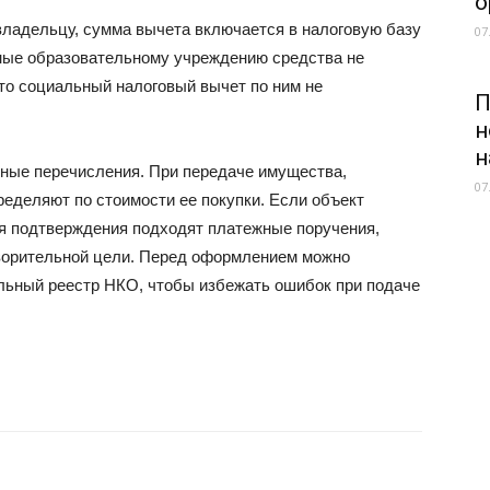
о
ладельцу, сумма вычета включается в налоговую базу
07
ные образовательному учреждению средства не
то социальный налоговый вычет по ним не
П
н
н
ные перечисления. При передаче имущества,
07
ределяют по стоимости ее покупки. Если объект
ля подтверждения подходят платежные поручения,
творительной цели. Перед оформлением можно
льный реестр НКО, чтобы избежать ошибок при подаче