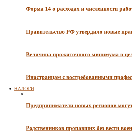
Форма 14 о расходах и численности рабо
Правительство РФ утвердило новые пра
Величина прожиточного минимума в цело
Иностранцам с востребованными профес
НАЛОГИ
Предприниматели новых регионов могут
Родственников пропавших без вести во