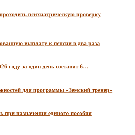
 проходить психиатрическую проверку
ованную выплату к пенсии в два раза
6 году за один день составит 6…
лжностей для программы «Земский тренер»
ть при назначении единого пособия