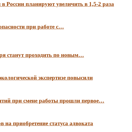
в России планируют увеличить в 1,5-2 раза
опасности при работе с…
аря станут проходить по новым…
экологической экспертизе повысили
антий при смене работы прошли первое…
в на приобретение статуса адвоката