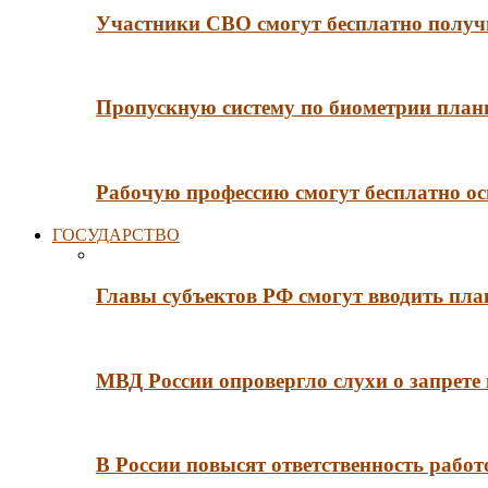
Участники СВО смогут бесплатно получи
Пропускную систему по биометрии плани
Рабочую профессию смогут бесплатно ос
ГОСУДАРСТВО
Главы субъектов РФ смогут вводить пл
МВД России опровергло слухи о запрет
В России повысят ответственность рабо