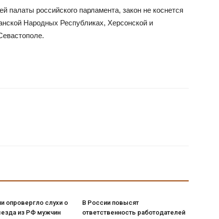
й палаты российского парламента, закон не коснется
анской Народных Республиках, Херсонской и
Севастополе.
и опровергло слухи о
В России повысят
ыезда из РФ мужчин
ответственность работодателей