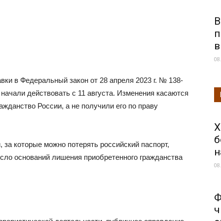
В
п
в
08
вки в Федеральный закон от 28 апреля 2023 г. № 138-
начали действовать с 11 августа. Изменения касаются
ажданство России, а не получили его по праву
Х
б
 за которые можно потерять российский паспорт,
н
исло оснований лишения приобретенного гражданства
08
Ф
ч