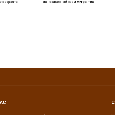
о возраста
за незаконный наем мигрантов
НАС
С