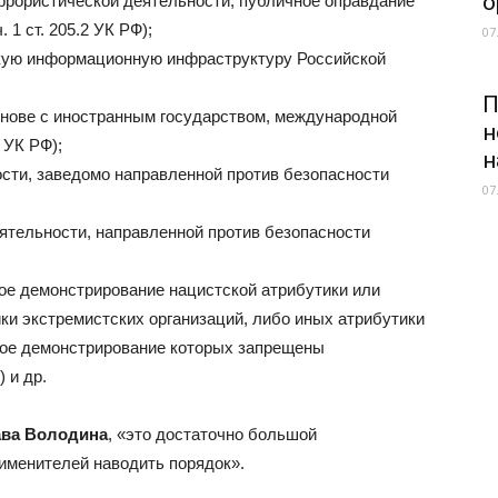
о
рористической деятельности, публичное оправдание
 1 ст. 205.2 УК РФ);
07
скую информационную инфраструктуру Российской
П
нове с иностранным государством, международной
н
 УК РФ);
н
ости, заведомо направленной против безопасности
07
тельности, направленной против безопасности
ое демонстрирование нацистской атрибутики или
ки экстремистских организаций, либо иных атрибутики
ное демонстрирование которых запрещены
 и др.
ва Володина
, «это достаточно большой
именителей наводить порядок».