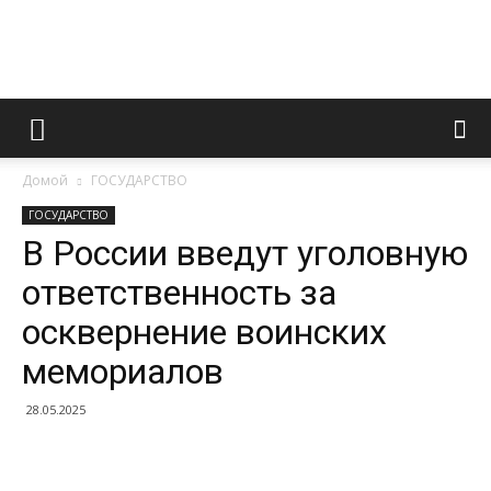
Информационно
Домой
ГОСУДАРСТВО
правовой
ГОСУДАРСТВО
В России введут уголовную
ответственность за
портал
осквернение воинских
мемориалов
28.05.2025