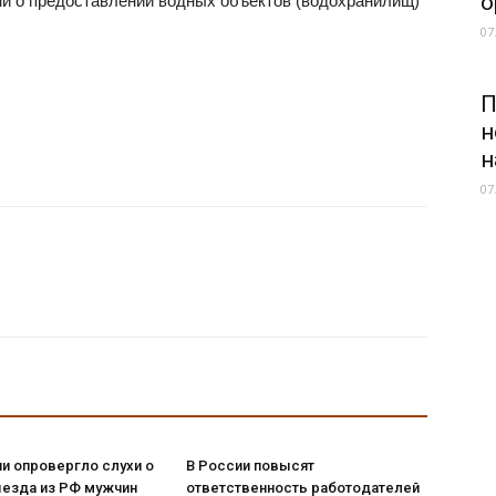
о
и о предоставлении водных объектов (водохранилищ)
07
П
н
н
07
и опровергло слухи о
В России повысят
ыезда из РФ мужчин
ответственность работодателей