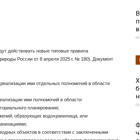
В
п
в
08
 будут действовать новые типовые правила
роды России от 8 апреля 2025 г. № 180). Документ
Х
 реализации ими отдельных полномочий в области
б
н
реализации ими полномочий в области
08
ториального планирования;
жений, образующих водохранилища, или
ганизациями;
Ф
ч
водных объектов в соответствии с заключенными