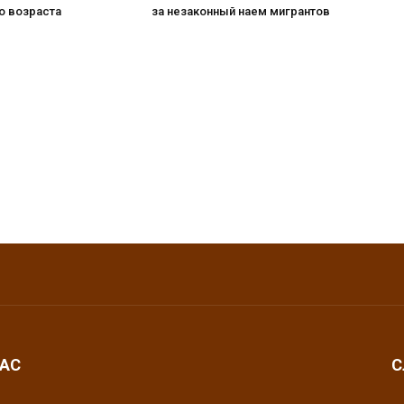
о возраста
за незаконный наем мигрантов
НАС
С