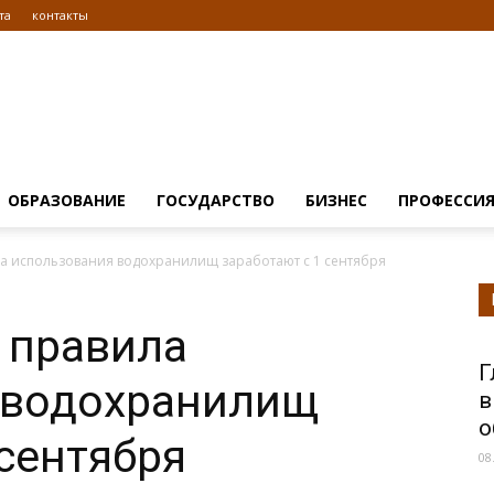
та
контакты
Информационно
ОБРАЗОВАНИЕ
ГОСУДАРСТВО
БИЗНЕС
ПРОФЕССИ
а использования водохранилищ заработают с 1 сентября
правовой
 правила
Г
 водохранилищ
в
о
 сентября
08
портал