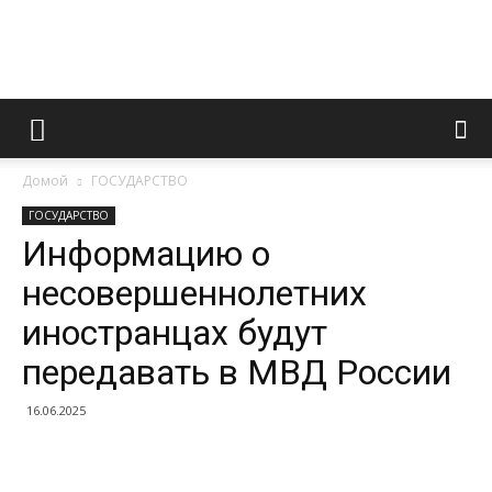
Информационно
Домой
ГОСУДАРСТВО
правовой
ГОСУДАРСТВО
Информацию о
несовершеннолетних
портал
иностранцах будут
передавать в МВД России
16.06.2025