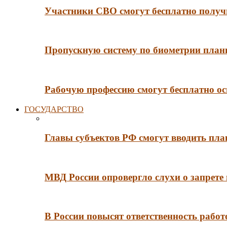
Участники СВО смогут бесплатно получи
Пропускную систему по биометрии плани
Рабочую профессию смогут бесплатно ос
ГОСУДАРСТВО
Главы субъектов РФ смогут вводить пл
МВД России опровергло слухи о запрет
В России повысят ответственность рабо