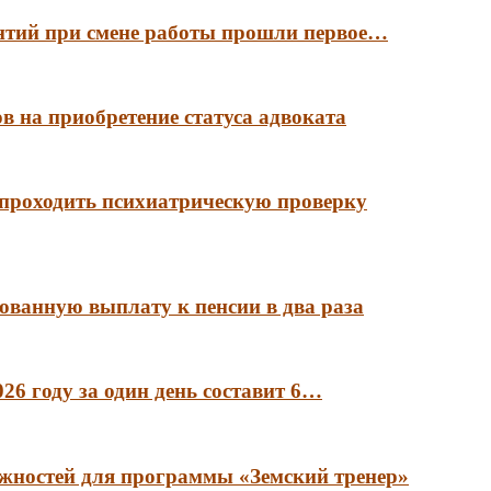
антий при смене работы прошли первое…
в на приобретение статуса адвоката
 проходить психиатрическую проверку
ованную выплату к пенсии в два раза
6 году за один день составит 6…
лжностей для программы «Земский тренер»