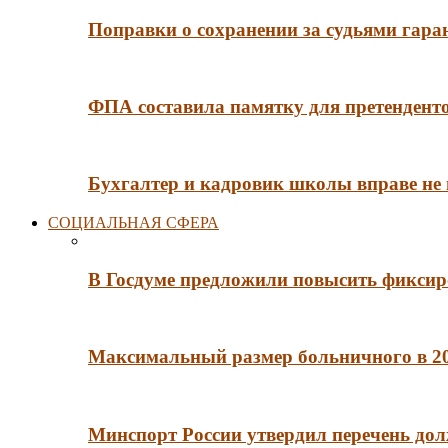
Поправки о сохранении за судьями гар
ФПА составила памятку для претенденто
Бухгалтер и кадровик школы вправе не
СОЦИАЛЬНАЯ СФЕРА
В Госдуме предложили повысить фиксир
Максимальный размер больничного в 202
Минспорт России утвердил перечень до