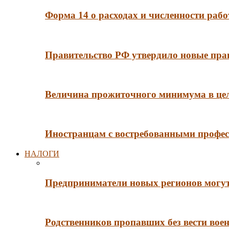
Форма 14 о расходах и численности рабо
Правительство РФ утвердило новые пра
Величина прожиточного минимума в цело
Иностранцам с востребованными профес
НАЛОГИ
Предприниматели новых регионов могут
Родственников пропавших без вести во