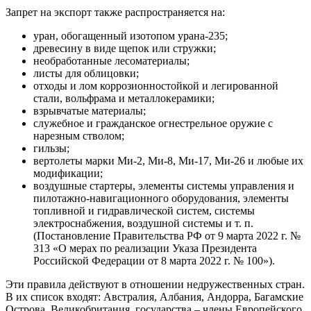
Запрет на экспорт также распространяется на:
уран, обогащенный изотопом урана-235;
древесину в виде щепок или стружки;
необработанные лесоматериалы;
листы для облицовки;
отходы и лом коррозионностойкой и легированной
стали, вольфрама и металлокерамики;
взрывчатые материалы;
служебное и гражданское огнестрельное оружие с
нарезным стволом;
гильзы;
вертолеты марки Ми-2, Ми-8, Ми-17, Ми-26 и любые их
модификации;
воздушные стартеры, элементы системы управления и
пилотажно-навигационного оборудования, элементы
топливной и гидравлической систем, системы
электроснабжения, воздушной системы и т. п.
(Постановление Правительства РФ от 9 марта 2022 г. №
313 «О мерах по реализации Указа Президента
Российской Федерации от 8 марта 2022 г. № 100»).
Эти правила действуют в отношении недружественных стран.
В их список входят: Австралия, Албания, Андорра, Багамские
Острова, Великобритания, государства – члены Европейского