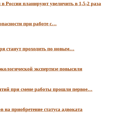
в России планируют увеличить в 1,5-2 раза
опасности при работе с…
аря станут проходить по новым…
экологической экспертизе повысили
антий при смене работы прошли первое…
в на приобретение статуса адвоката