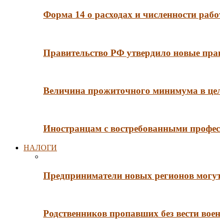
Форма 14 о расходах и численности рабо
Правительство РФ утвердило новые пра
Величина прожиточного минимума в цело
Иностранцам с востребованными профес
НАЛОГИ
Предприниматели новых регионов могут
Родственников пропавших без вести во