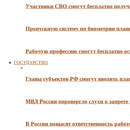
Участники СВО смогут бесплатно получи
Пропускную систему по биометрии плани
Рабочую профессию смогут бесплатно ос
ГОСУДАРСТВО
Главы субъектов РФ смогут вводить пл
МВД России опровергло слухи о запрет
В России повысят ответственность рабо