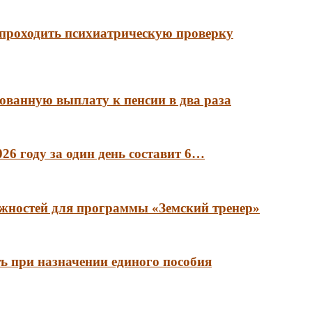
 проходить психиатрическую проверку
ованную выплату к пенсии в два раза
6 году за один день составит 6…
лжностей для программы «Земский тренер»
ть при назначении единого пособия