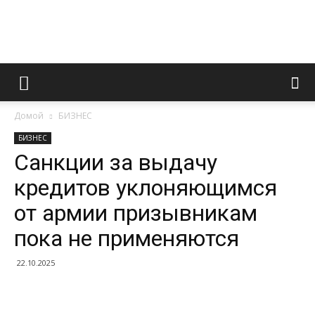
Информационно
Домой
БИЗНЕС
правовой
БИЗНЕС
Санкции за выдачу
кредитов уклоняющимся
портал
от армии призывникам
пока не применяются
22.10.2025