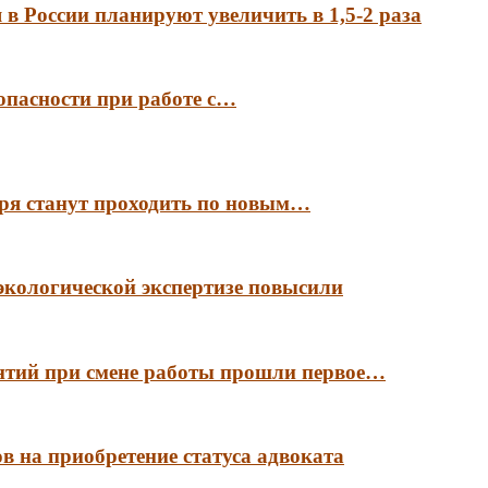
в России планируют увеличить в 1,5-2 раза
опасности при работе с…
аря станут проходить по новым…
экологической экспертизе повысили
антий при смене работы прошли первое…
в на приобретение статуса адвоката