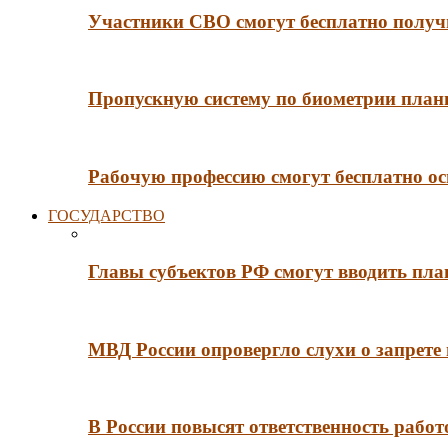
Участники СВО смогут бесплатно получи
Пропускную систему по биометрии плани
Рабочую профессию смогут бесплатно ос
ГОСУДАРСТВО
Главы субъектов РФ смогут вводить пл
МВД России опровергло слухи о запрет
В России повысят ответственность рабо