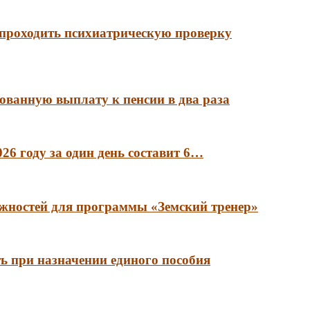
 проходить психиатрическую проверку
ованную выплату к пенсии в два раза
6 году за один день составит 6…
лжностей для программы «Земский тренер»
ть при назначении единого пособия