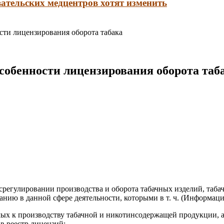
ательских медцентров хотят изменить
сти лицензирования оборота табака
собенности лицензирования оборота таб
госрегулировании производства и оборота табачных изделий, таб
нию в данной сфере деятельности, которыми в т. ч. (Информация 
ых к производству табачной и никотинсодержащей продукции, а т
в реестр лицензий;