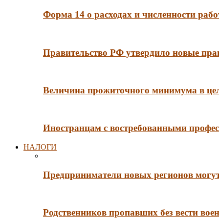
Форма 14 о расходах и численности рабо
Правительство РФ утвердило новые пра
Величина прожиточного минимума в цело
Иностранцам с востребованными профес
НАЛОГИ
Предприниматели новых регионов могут
Родственников пропавших без вести во