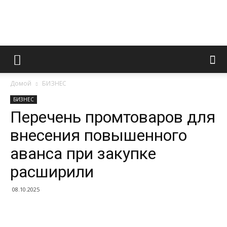
Информационно
Домой
БИЗНЕС
правовой
БИЗНЕС
Перечень промтоваров для
внесения повышенного
портал
аванса при закупке
расширили
08.10.2025