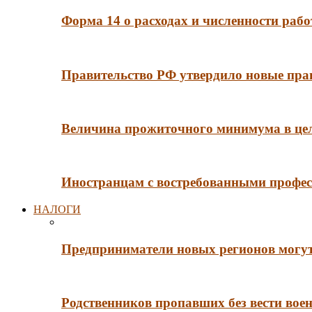
Форма 14 о расходах и численности рабо
Правительство РФ утвердило новые пра
Величина прожиточного минимума в цело
Иностранцам с востребованными профес
НАЛОГИ
Предприниматели новых регионов могут
Родственников пропавших без вести во