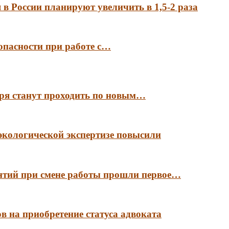
в России планируют увеличить в 1,5-2 раза
опасности при работе с…
аря станут проходить по новым…
экологической экспертизе повысили
антий при смене работы прошли первое…
в на приобретение статуса адвоката