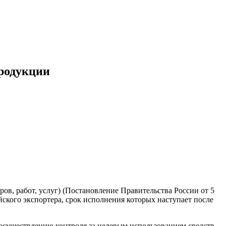
продукции
в, работ, услуг) (Постановление Правительства России от 5
ийского экспортера, срок исполнения которых наступает после
о осуществлению контроля за целевым использованием средств