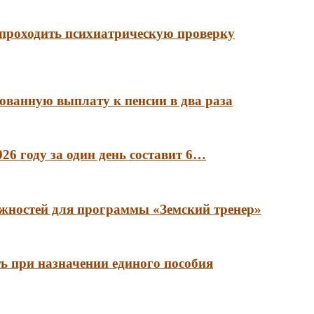
 проходить психиатрическую проверку
ованную выплату к пенсии в два раза
6 году за один день составит 6…
лжностей для программы «Земский тренер»
ть при назначении единого пособия