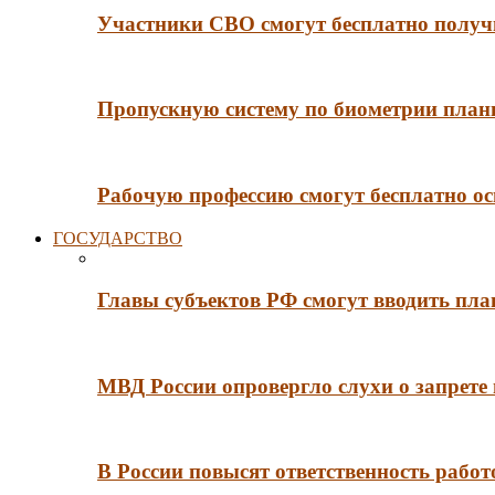
Участники СВО смогут бесплатно получи
Пропускную систему по биометрии плани
Рабочую профессию смогут бесплатно ос
ГОСУДАРСТВО
Главы субъектов РФ смогут вводить пл
МВД России опровергло слухи о запрет
В России повысят ответственность рабо