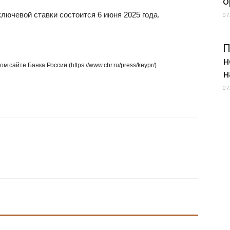
о
лючевой ставки состоится 6 июня 2025 года.
07
П
н
айте Банка России (https://www.cbr.ru/press/keypr/).
н
07