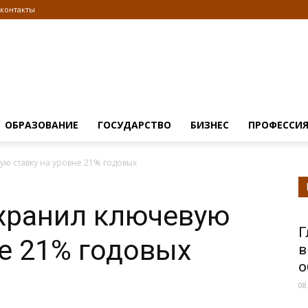
контакты
Информационно
ОБРАЗОВАНИЕ
ГОСУДАРСТВО
БИЗНЕС
ПРОФЕССИ
ую ставку на уровне 21% годовых
правовой
охранил ключевую
Г
не 21% годовых
в
о
08
портал