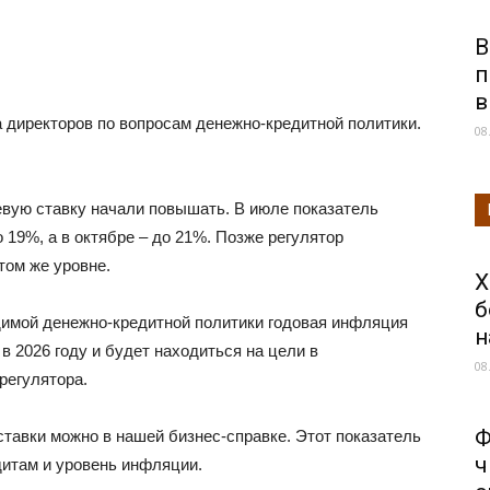
В
п
в
 директоров по вопросам денежно-кредитной политики.
08
евую ставку начали повышать. В июле показатель
о 19%, а в октябре – до 21%. Позже регулятор
том же уровне.
Х
б
одимой денежно-кредитной политики годовая инфляция
н
 в 2026 году и будет находиться на цели в
08
регулятора.
Ф
тавки можно в нашей бизнес-справке. Этот показатель
ч
дитам и уровень инфляции.