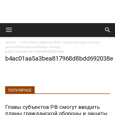
Информационно
Домой
Работники северных ФГБУ сферы культуры получат
правовой
дополнительную надбавку к окладу
b4ac01aa5a3bea817968d8bdd692038e
b4ac01aa5a3bea817968d8bdd692038e
портал
ПОПУЛЯРНОЕ
Главы субъектов РФ смогут вводить
планы гражданской обороны и защиты