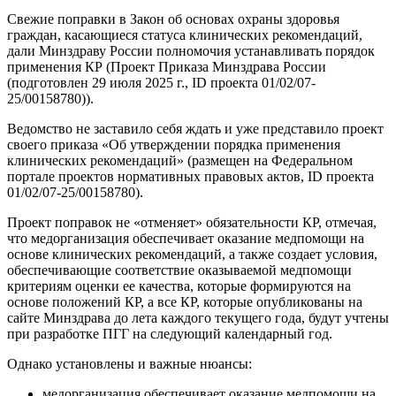
Свежие поправки в Закон об основах охраны здоровья
граждан, касающиеся статуса клинических рекомендаций,
дали Минздраву России полномочия устанавливать порядок
применения КР (Проект Приказа Минздрава России
(подготовлен 29 июля 2025 г., ID проекта 01/02/07-
25/00158780)).
Ведомство не заставило себя ждать и уже представило проект
своего приказа «Об утверждении порядка применения
клинических рекомендаций» (размещен на Федеральном
портале проектов нормативных правовых актов, ID проекта
01/02/07-25/00158780).
Проект поправок не «отменяет» обязательности КР, отмечая,
что медорганизация обеспечивает оказание медпомощи на
основе клинических рекомендаций, а также создает условия,
обеспечивающие соответствие оказываемой медпомощи
критериям оценки ее качества, которые формируются на
основе положений КР, а все КР, которые опубликованы на
сайте Минздрава до лета каждого текущего года, будут учтены
при разработке ПГГ на следующий календарный год.
Однако установлены и важные нюансы:
медорганизация обеспечивает оказание медпомощи на