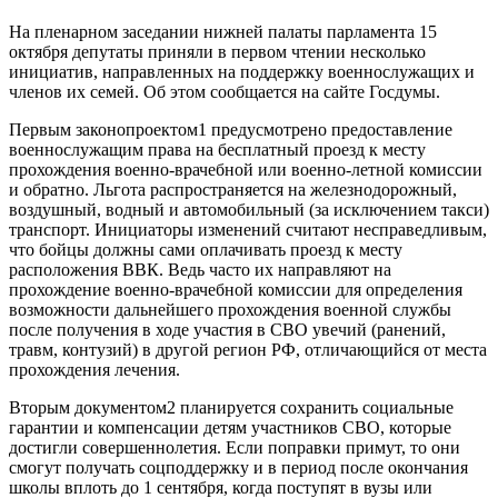
На пленарном заседании нижней палаты парламента 15
октября депутаты приняли в первом чтении несколько
инициатив, направленных на поддержку военнослужащих и
членов их семей. Об этом сообщается на сайте Госдумы.
Первым законопроектом1 предусмотрено предоставление
военнослужащим права на бесплатный проезд к месту
прохождения военно-врачебной или военно-летной комиссии
и обратно. Льгота распространяется на железнодорожный,
воздушный, водный и автомобильный (за исключением такси)
транспорт. Инициаторы изменений считают несправедливым,
что бойцы должны сами оплачивать проезд к месту
расположения ВВК. Ведь часто их направляют на
прохождение военно-врачебной комиссии для определения
возможности дальнейшего прохождения военной службы
после получения в ходе участия в СВО увечий (ранений,
травм, контузий) в другой регион РФ, отличающийся от места
прохождения лечения.
Вторым документом2 планируется сохранить социальные
гарантии и компенсации детям участников СВО, которые
достигли совершеннолетия. Если поправки примут, то они
смогут получать соцподдержку и в период после окончания
школы вплоть до 1 сентября, когда поступят в вузы или