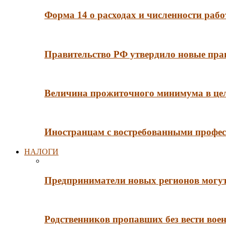
Форма 14 о расходах и численности рабо
Правительство РФ утвердило новые пра
Величина прожиточного минимума в цело
Иностранцам с востребованными профес
НАЛОГИ
Предприниматели новых регионов могут
Родственников пропавших без вести во