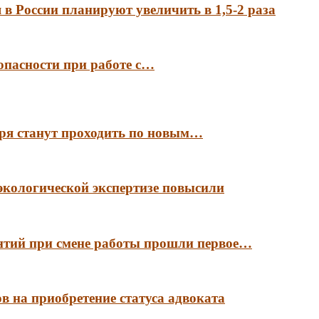
в России планируют увеличить в 1,5-2 раза
опасности при работе с…
аря станут проходить по новым…
экологической экспертизе повысили
антий при смене работы прошли первое…
в на приобретение статуса адвоката