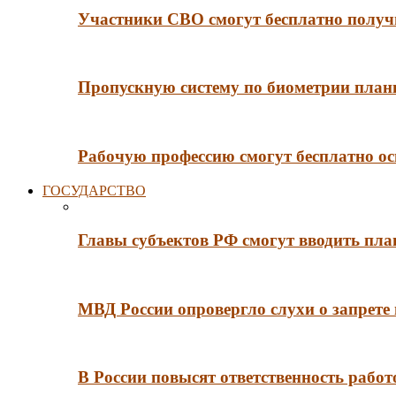
Участники СВО смогут бесплатно получи
Пропускную систему по биометрии плани
Рабочую профессию смогут бесплатно ос
ГОСУДАРСТВО
Главы субъектов РФ смогут вводить пл
МВД России опровергло слухи о запрет
В России повысят ответственность рабо