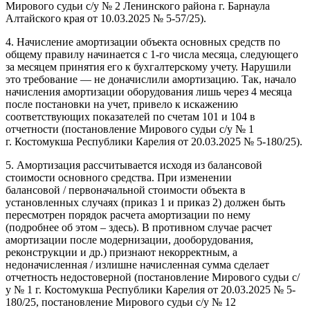
Мирового судьи с/у № 2 Ленинского района г. Барнаула
Алтайского края от 10.03.2025 № 5-57/25).
4. Начисление амортизации объекта основных средств по
общему правилу начинается с 1-го числа месяца, следующего
за месяцем принятия его к бухгалтерскому учету. Нарушили
это требование — не доначислили амортизацию. Так, начало
начисления амортизации оборудования лишь через 4 месяца
после постановки на учет, привело к искажению
соответствующих показателей по счетам 101 и 104 в
отчетности (постановление Мирового судьи с/у № 1
г. Костомукша Республики Карелия от 20.03.2025 № 5-180/25).
5. Амортизация рассчитывается исходя из балансовой
стоимости основного средства. При изменении
балансовой / первоначальной стоимости объекта в
установленных случаях (приказ 1 и приказ 2) должен быть
пересмотрен порядок расчета амортизации по нему
(подробнее об этом – здесь). В противном случае расчет
амортизации после модернизации, дооборудования,
реконструкции и др.) признают некорректным, а
недоначисленная / излишне начисленная сумма сделает
отчетность недостоверной (постановление Мирового судьи с/
у № 1 г. Костомукша Республики Карелия от 20.03.2025 № 5-
180/25, постановление Мирового судьи с/у № 12