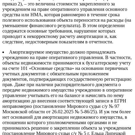
приказ 2), – это величина стоимости закрепленного за
учреждением на праве оперативного управления основного
средства или НМА, которая равномерно в течение срока
полезного использования объекта переносится на расходы (на
уменьшение финансового результата). В этом определении
содержатся основные требования, нарушение которых
приводит к некорректному расчету амортизации и, как
следствие, недостоверным показателям в отчетности.
Амортизируемое имущество должно принадлежать
учреждению на праве оперативного управления. В частности,
объекты недвижимости принимаются к бухгалтерскому учету
на счете 101 «Основные средства» на основании первичных
учетных документов с обязательным приложением
документов, подтверждающих государственную регистрацию
прав. Даже при наличии распорядительного документа о
передаче недвижимого имущества учреждению в оперативное
управление учитывать его на балансе и начислять по нему
амортизацию до внесения соответствующей записи в ЕГРН
неправомерно (постановление Мирового судьи с/у № 97
Московской области от 26.02.2025 № 5-86/25). И уж тем более
нет оснований для амортизации недвижимого имущества, в
отношении которого уполномоченными органами и не
принималось решение о закреплении объекта за учреждением
(постановление Мирового судьи с/у № 5 г. Ельца Липецкой