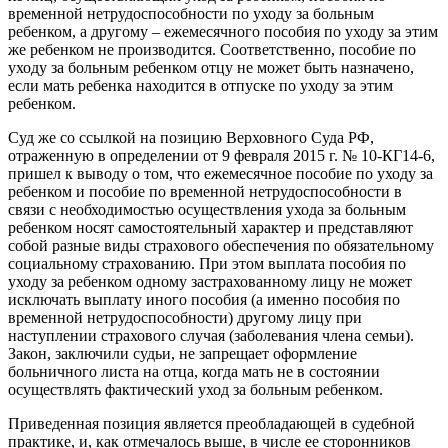
временной нетрудоспособности по уходу за больным
ребенком, а другому – ежемесячного пособия по уходу за этим
же ребенком не производится. Соответственно, пособие по
уходу за больным ребенком отцу не может быть назначено,
если мать ребенка находится в отпуске по уходу за этим
ребенком.
Суд же со ссылкой на позицию Верховного Суда РФ,
отраженную в определении от 9 февраля 2015 г. № 10-КГ14-6,
пришел к выводу о том, что ежемесячное пособие по уходу за
ребенком и пособие по временной нетрудоспособности в
связи с необходимостью осуществления ухода за больным
ребенком носят самостоятельный характер и представляют
собой разные виды страхового обеспечения по обязательному
социальному страхованию. При этом выплата пособия по
уходу за ребенком одному застрахованному лицу не может
исключать выплату иного пособия (а именно пособия по
временной нетрудоспособности) другому лицу при
наступлении страхового случая (заболевания члена семьи).
Закон, заключили судьи, не запрещает оформление
больничного листа на отца, когда мать не в состоянии
осуществлять фактический уход за больным ребенком.
Приведенная позиция является преобладающей в судебной
практике, и, как отмечалось выше, в числе ее сторонников