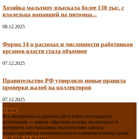
Хозяйка мальтипу взыскала более 130 тыс. с
владельца напавшей на питомца...
08.12.2025
Форма 14 о расходах и численности работников
органов власти стала объемнее
07.12.2025
Правительство РФ утвердило новые правила
проверки жалоб на коллекторов
07.12.2025
О НАС
Все материалы на данном сайте взяты из открытых
источников — имеют обратную ссылку на материал в
интернете или присланы посетителями сайта и
предоставляются исключительно в ознакомительных целях.
СЛЕДУЙ ЗА НАМИ