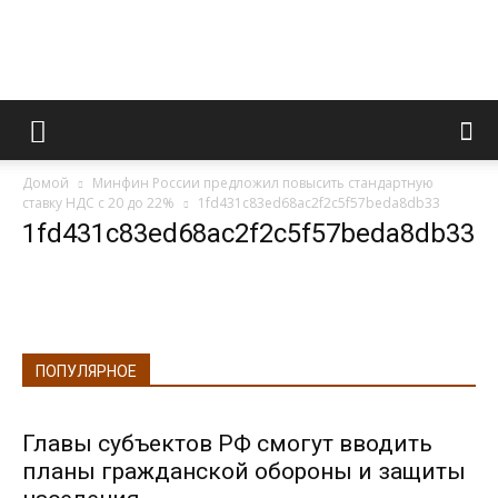
Информационно
Домой
Минфин России предложил повысить стандартную
правовой
ставку НДС с 20 до 22%
1fd431c83ed68ac2f2c5f57beda8db33
1fd431c83ed68ac2f2c5f57beda8db33
портал
ПОПУЛЯРНОЕ
Главы субъектов РФ смогут вводить
планы гражданской обороны и защиты