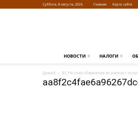
Суббота, 8 августа, 2026
Главная
Карта сайта
НОВОСТИ
НАЛОГИ
О
Домой
ВС РФ снял обвинение во взятках с пол
aa8f2c4fae6a96267d