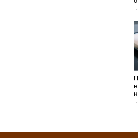
о
07
П
н
н
07