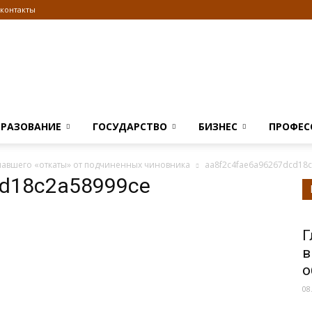
контакты
Информационно
БРАЗОВАНИЕ
ГОСУДАРСТВО
БИЗНЕС
ПРОФЕС
учавшего «откаты» от подчиненных чиновника
aa8f2c4fae6a96267dcd18
cd18c2a58999ce
правовой
Г
в
о
08
портал