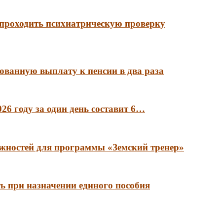
 проходить психиатрическую проверку
ованную выплату к пенсии в два раза
6 году за один день составит 6…
лжностей для программы «Земский тренер»
ть при назначении единого пособия