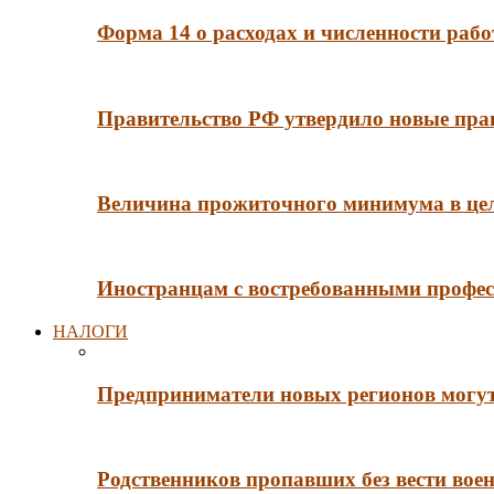
Форма 14 о расходах и численности рабо
Правительство РФ утвердило новые пра
Величина прожиточного минимума в цело
Иностранцам с востребованными профес
НАЛОГИ
Предприниматели новых регионов могут
Родственников пропавших без вести во