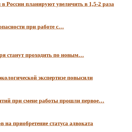
в России планируют увеличить в 1,5-2 раза
опасности при работе с…
аря станут проходить по новым…
экологической экспертизе повысили
антий при смене работы прошли первое…
в на приобретение статуса адвоката