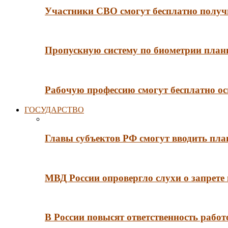
Участники СВО смогут бесплатно получи
Пропускную систему по биометрии плани
Рабочую профессию смогут бесплатно ос
ГОСУДАРСТВО
Главы субъектов РФ смогут вводить пл
МВД России опровергло слухи о запрет
В России повысят ответственность рабо