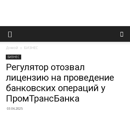
Информационно
Домой
БИЗНЕС
правовой
БИЗНЕС
Регулятор отозвал
лицензию на проведение
портал
банковских операций у
ПромТрансБанка
03.06.2025