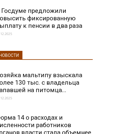
 Госдуме предложили
овысить фиксированную
ыплату к пенсии в два раза
.12.2025
НОВОСТИ
озяйка мальтипу взыскала
олее 130 тыс. с владельца
апавшей на питомца...
.12.2025
орма 14 о расходах и
исленности работников
рганов власти стала объемнее